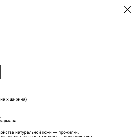
ина х ширина)
а
 кармана
войства натуральной кожи — прожилки,
еровности, следы и отметины — подчеркивают